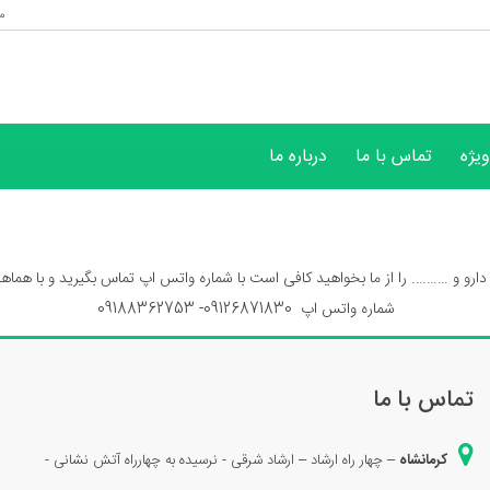
موسس
یژه
تماس با ما
درباره ما
رو و ………. را از ما بخواهید کافی است با شماره واتس اپ تماس بگیرید و با هماهنگی 
09126- 09188362753
تماس با ما
کرمانشاه
– چهار راه ارشاد – ارشاد شرقی - نرسیده به چهارراه آتش نشانی -