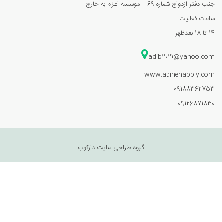
جنب دفتر ازدواج شماره 69 – موسسه اعزام به خارج
ساعات فعالیت
14 تا 18 بعدظهر
adib2021@yahoo.com
www.adinehapply.com
09188362753
09126871830
گروه طراحی سایت دارکوب