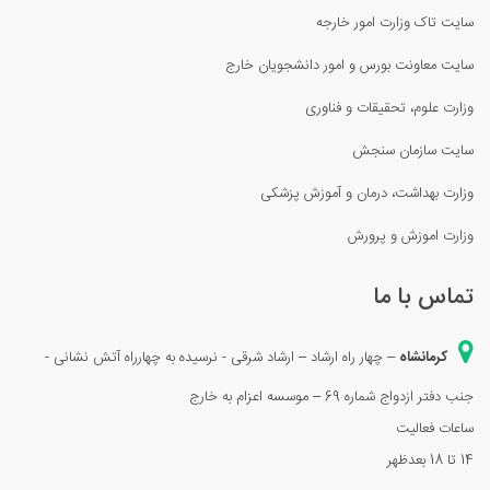
سایت تاک وزارت امور خارجه
سایت معاونت بورس و امور دانشجویان خارج
وزارت علوم، تحقیقات و فناوری
سای
ت سازمان سنجش
وزارت بهداشت، درمان و آموزش پزشكی
وزارت اموزش و پرورش
تماس با ما
کرمانشاه
– چهار راه ارشاد – ارشاد شرقی - نرسیده به چهارراه آتش نشانی -
جنب دفتر ازدواج شماره 69 – موسسه اعزام به خارج
ساعات فعالیت
14 تا 18 بعدظهر